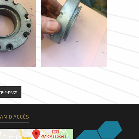
que-page
AN D’ACCÈS