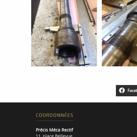
Face
COORDONNÉES
Précis Méca Rectif
11, place Bellevue